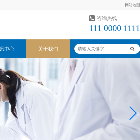
网站地图
咨询热线
111 0000 1111
讯中心
关于我们