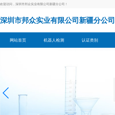
欢迎访问，深圳市邦众实业有限公司新疆分公司！
深圳市邦众实业有限公司新疆分公司
网站首页
机器人检测
认证类别