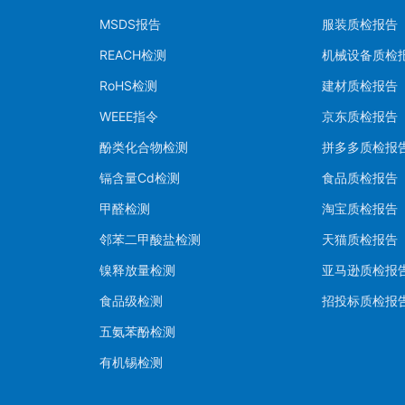
MSDS报告
服装质检报告
REACH检测
机械设备质检
RoHS检测
建材质检报告
WEEE指令
京东质检报告
酚类化合物检测
拼多多质检报
镉含量Cd检测
食品质检报告
甲醛检测
淘宝质检报告
邻苯二甲酸盐检测
天猫质检报告
镍释放量检测
亚马逊质检报
食品级检测
招投标质检报
五氨苯酚检测
有机锡检测