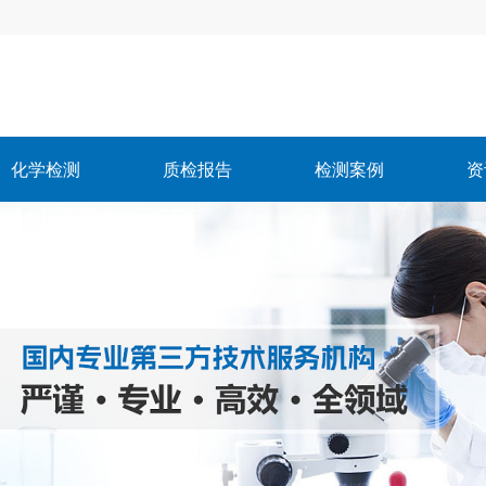
化学检测
质检报告
检测案例
资