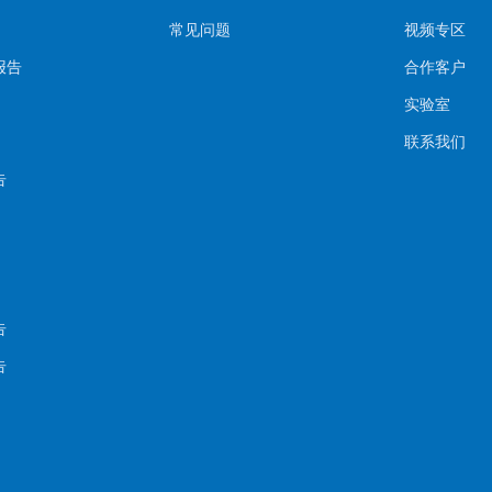
常见问题
视频专区
报告
合作客户
实验室
联系我们
告
告
告