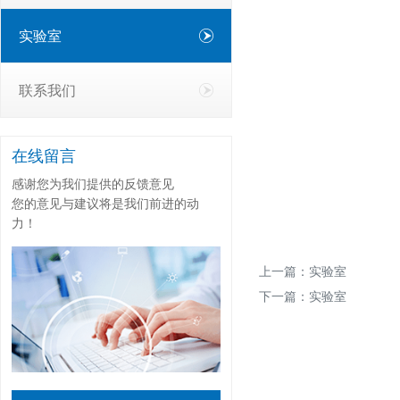
实验室
联系我们
在线留言
感谢您为我们提供的反馈意见
您的意见与建议将是我们前进的动
力！
上一篇：
实验室
下一篇：
实验室