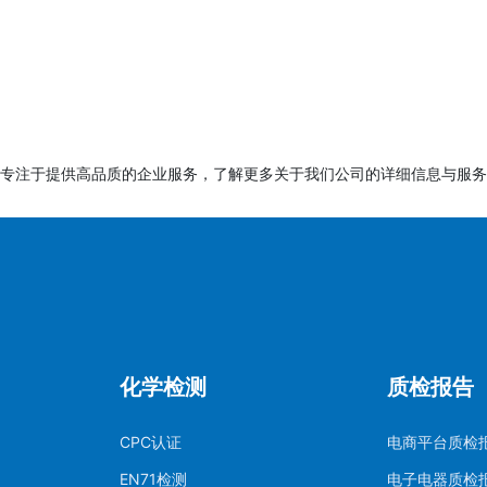
专注于提供高品质的企业服务，了解更多关于我们公司的详细信息与服务
化学检测
质检报告
CPC认证
电商平台质检
EN71检测
电子电器质检