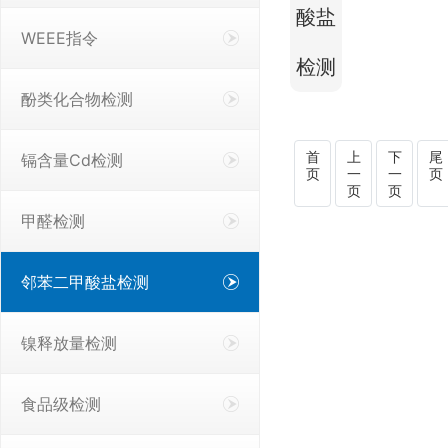
酸盐
WEEE指令
检测
酚类化合物检测
首
上
下
尾
镉含量Cd检测
页
一
一
页
页
页
甲醛检测
邻苯二甲酸盐检测
镍释放量检测
食品级检测