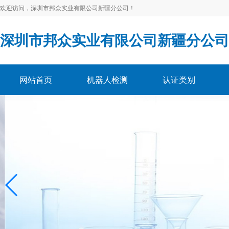
欢迎访问，深圳市邦众实业有限公司新疆分公司！
深圳市邦众实业有限公司新疆分公司
网站首页
机器人检测
认证类别