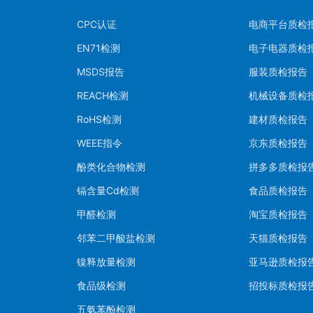
CPC认证
电商平台质检
EN71检测
电子电器质检
MSDS报告
服装质检报告
REACH检测
机械设备质检
RoHS检测
建材质检报告
WEEE指令
京东质检报告
酚类化合物检测
拼多多质检报
镉含量Cd检测
食品质检报告
甲醛检测
淘宝质检报告
邻苯二甲酸盐检测
天猫质检报告
镍释放量检测
亚马逊质检报
食品级检测
招投标质检报
五氨苯酚检测