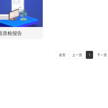
器质检报告
首页
上一页
1
下一页