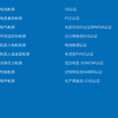
电池检测
CE认证
电瓷兼容检测
FCC认证
电气检测
埃及GOEIC认证和NFSA认证
环境适应性检测
出口商核实EVS认证
机器人电机检测
电池检测认证
机器人减速器检测
肯尼亚PVOC认证
水静压力检测
尼日利亚 SONCAP认证
性能检测
沙特阿拉伯SABER认证
噪声检测
生产商核实-OVS认证