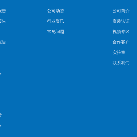
报告
公司动态
公司简介
报告
行业资讯
资质认证
常见问题
视频专区
报告
合作客户
实验室
联系我们
告
告
告