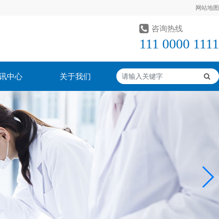
网站地图
咨询热线
111 0000 1111
讯中心
关于我们