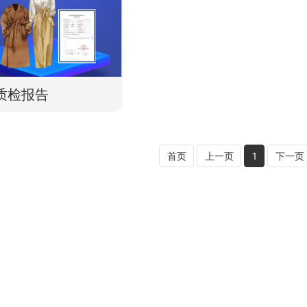
质检报告
首页
上一页
1
下一页