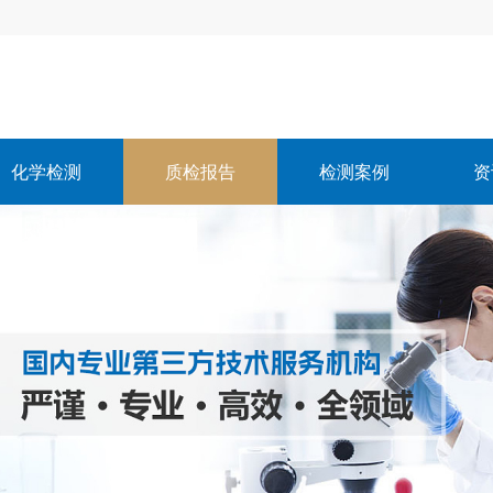
化学检测
质检报告
检测案例
资