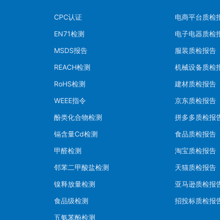
CPC认证
电商平台质检
EN71检测
电子电器质检
MSDS报告
服装质检报告
REACH检测
机械设备质检
RoHS检测
建材质检报告
WEEE指令
京东质检报告
酚类化合物检测
拼多多质检报
镉含量Cd检测
食品质检报告
甲醛检测
淘宝质检报告
邻苯二甲酸盐检测
天猫质检报告
镍释放量检测
亚马逊质检报
食品级检测
招投标质检报
五氨苯酚检测