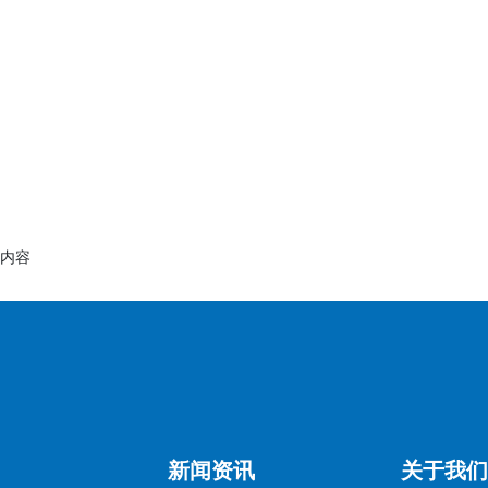
内容
新闻资讯
关于我们