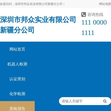
欢迎访问，深圳市邦众实业有限公司新疆分公司！
网站地图
咨询热线
深圳市邦众实业有限公司
111 0000
新疆分公司
1111
网站首页
机器人检测
认证类别
化学检测
质检报告