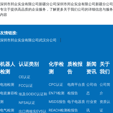
深圳市邦众实业有限公司新疆分公司深圳市邦众实业有限公司新疆分公司
专注于提供高品质的企业服务，了解更多关于我们公司的详细信息与服务
内容
友情链接:
深圳市邦众实业有限公司武汉分公司
|
机器人
认证类别
化学检
质检报
新闻
关于
检测
测
告
资讯
我们
CE认证
电池检测
CPC认证
电商平台质
公司动
公司简
FCC认证
电瓷兼容检
EN71检测
检报告
态
介
埃及GOEIC认证和
测
MSDS报告
电子电器质
行业资
资质认
NFSA认证
电气检测
REACH检测
检报告
讯
证
出口商核实EVS认