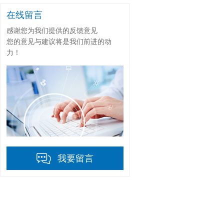
在线留言
感谢您为我们提供的反馈意见
您的意见与建议将是我们前进的动
力！
我要留言