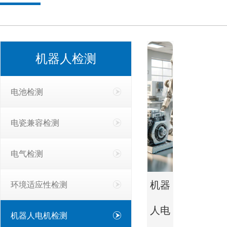
机器人检测
电池检测
电瓷兼容检测
电气检测
机器
环境适应性检测
人电
机器人电机检测