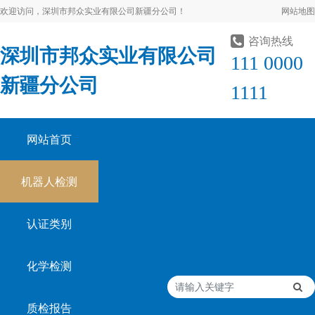
欢迎访问，深圳市邦众实业有限公司新疆分公司！
网站地图
咨询热线
深圳市邦众实业有限公司
111 0000
新疆分公司
1111
网站首页
机器人检测
认证类别
化学检测
质检报告