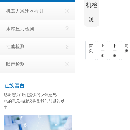
机检
机器人减速器检测
测
水静压力检测
首
上
下
尾
性能检测
页
一
一
页
页
页
噪声检测
在线留言
感谢您为我们提供的反馈意见
您的意见与建议将是我们前进的动
力！