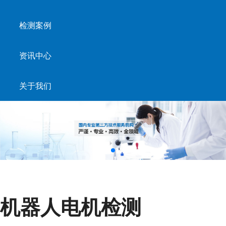
检测案例
资讯中心
关于我们
机器人电机检测