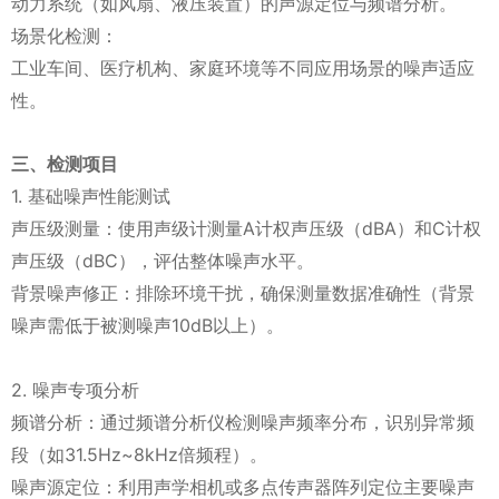
动力系统（如风扇、液压装置）的声源定位与频谱分析‌。
场景化检测‌：
工业车间、医疗机构、家庭环境等不同应用场景的噪声适应
性‌。
三、检测项目‌
1. 基础噪声性能测试‌
声压级测量‌：使用声级计测量A计权声压级（dBA）和C计权
声压级（dBC），评估整体噪声水平‌。
背景噪声修正‌：排除环境干扰，确保测量数据准确性（背景
噪声需低于被测噪声10dB以上）‌。
2. 噪声专项分析‌
频谱分析‌：通过频谱分析仪检测噪声频率分布，识别异常频
段（如31.5Hz~8kHz倍频程）‌。
噪声源定位‌：利用声学相机或多点传声器阵列定位主要噪声