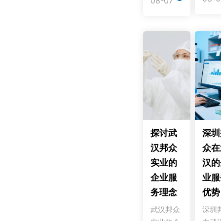
08-07
探讨武
深圳
汉邦众
众在
实业的
汉的
企业服
业服
务理念
优势
武汉邦众
深圳