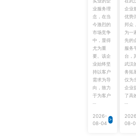
实业的企
在武
业服务理
企业
念，在当
优势
今激烈的
邦众
市场竞争
为一
中，显得
先的
尤为重
服务
要。该企
台，
业始终坚
武汉
持以客户
务拓
需求为导
仅为
向，致力
企业
于为客户
了高
···
···
2026-
2026
>
08-04
08-0