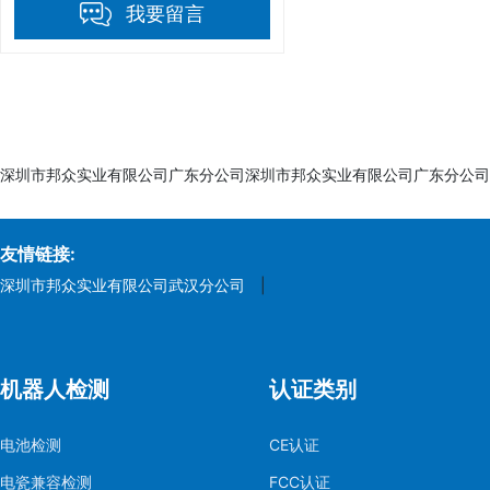
我要留言
深圳市邦众实业有限公司广东分公司深圳市邦众实业有限公司广东分公司
友情链接:
深圳市邦众实业有限公司武汉分公司
|
机器人检测
认证类别
电池检测
CE认证
电瓷兼容检测
FCC认证