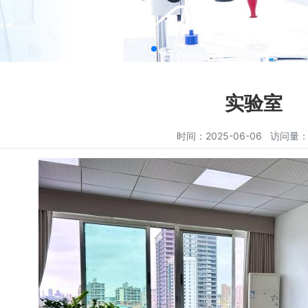
实验室
时间：2025-06-06 访问量：