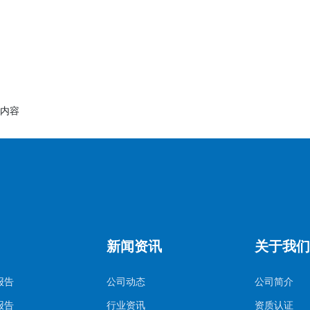
内容
新闻资讯
关于我们
报告
公司动态
公司简介
报告
行业资讯
资质认证