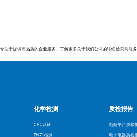
专注于提供高品质的企业服务，了解更多关于我们公司的详细信息与服务
化学检测
质检报告
CPC认证
电商平台质检
EN71检测
电子电器质检