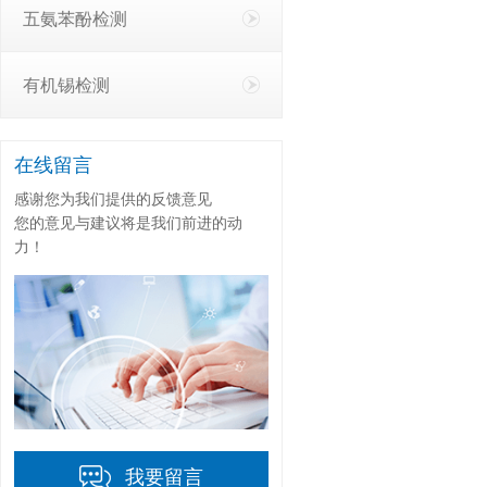
五氨苯酚检测
有机锡检测
在线留言
感谢您为我们提供的反馈意见
您的意见与建议将是我们前进的动
力！
我要留言