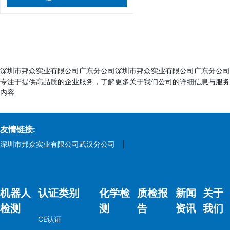
深圳市邦众实业有限公司广东分公司深圳市邦众实业有限公司广东分公司
专注于提供高品质的企业服务，了解更多关于我们公司的详细信息与服务
内容
友情链接:
深圳市邦众实业有限公司武汉分公司
|
机器人
认证类别
化学检
质检报
新闻
关于
检测
测
告
资讯
我们
CE认证