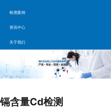
检测案例
资讯中心
关于我们
镉含量Cd检测