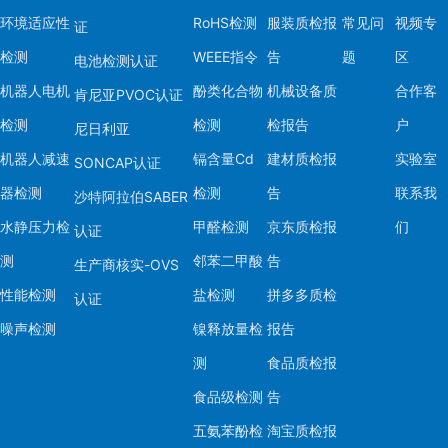
环境适应性
RoHS检测
服装质检报
常见问
视频专
证
检测
WEEE指令
告
题
区
电池检测认证
机器人电机
酚类化合物
机械设备质
合作客
肯尼亚PVOC认证
检测
检测
检报告
户
尼日利亚
机器人减速
镉含量Cd
建材质检报
实验室
SONCAP认证
器检测
检测
告
联系我
沙特阿拉伯SABER
水静压力检
甲醛检测
京东质检报
们
认证
测
邻苯二甲酸
告
生产商核实-OVS
性能检测
盐检测
拼多多质检
认证
噪声检测
镍释放量检
报告
测
食品质检报
食品级检测
告
五氨苯酚检
淘宝质检报