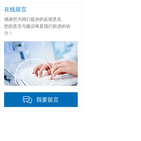
在线留言
感谢您为我们提供的反馈意见
您的意见与建议将是我们前进的动
力！
我要留言