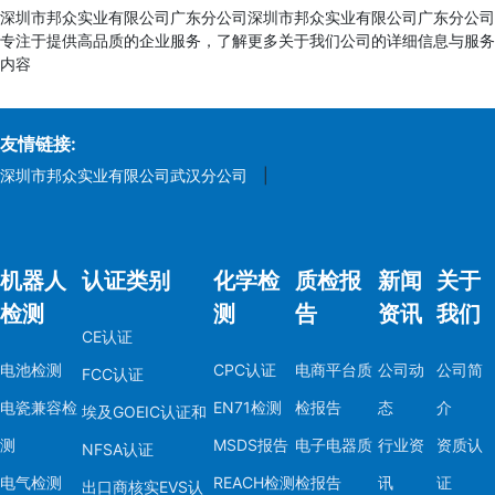
深圳市邦众实业有限公司广东分公司深圳市邦众实业有限公司广东分公司
专注于提供高品质的企业服务，了解更多关于我们公司的详细信息与服务
内容
友情链接:
深圳市邦众实业有限公司武汉分公司
|
机器人
认证类别
化学检
质检报
新闻
关于
检测
测
告
资讯
我们
CE认证
电池检测
CPC认证
电商平台质
公司动
公司简
FCC认证
电瓷兼容检
EN71检测
检报告
态
介
埃及GOEIC认证和
测
MSDS报告
电子电器质
行业资
资质认
NFSA认证
电气检测
REACH检测
检报告
讯
证
出口商核实EVS认