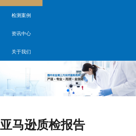
检测案例
资讯中心
关于我们
亚马逊质检报告