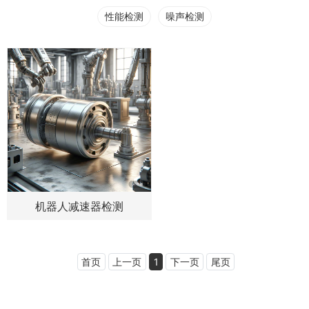
性能检测
噪声检测
机器人减速器检测
首页
上一页
1
下一页
尾页