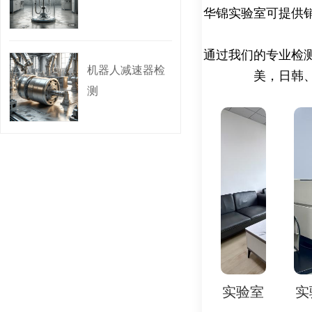
动态响应特性：启停时间
华锦实验室可提供
振动与噪声：额定负载下的
过载能力：短时超载(如1
耐久性与寿命测试
通过我们的专业检
疲劳寿命：额定负载下连
机器人减速器检
美，日韩
磨损测试：齿轮/轴承磨损
测
加速寿命试验：模拟极端
环境适应性检测
高低温性能(-40℃~12
防尘防水(IP等级，如IP6
抗腐蚀性(盐雾试验、湿热
安全与可靠性检测
密封性(漏油检测)。
紧急制动下的冲击耐受性
故障模式分析(如断齿、
四、检测标准
国际标准
ISO 1328-1:202
ISO 6336《齿轮承载
实验室
实验室
实验室
实验室
实
IEC 60068-2《环境