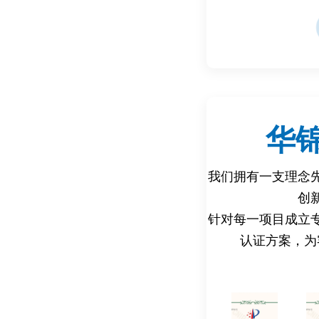
国家标准
中国：
GB/T 3480-2021
GB/T 10095-2022
日本：
JGMA 2001-01《
行业与企业标准
机器人行业：
CRIA《工业机器人用精
华
企业标准：
日本哈默纳科(Harmoni
纳博特斯克(Nabtesc
我们拥有一支理念
检测方法
动态测试法：通过伺服电
创
出端角位移误差。
针对每一项目成立
静态测试法：施加恒定扭
认证方案，为
仪检测)。
加速老化试验：通过高频
五、检测设备与工具
核心设备
高精度编码器(分辨率≤1角