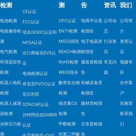
检测
测
告
资讯
我们
CE认证
电池检测
CPC认证
电商平台质
公司动
公司简
FCC认证
电瓷兼容检
EN71检测
检报告
态
介
埃及GOEIC认证和
测
MSDS报告
电子电器质
行业资
资质认
NFSA认证
电气检测
REACH检测
检报告
讯
证
出口商核实EVS认
环境适应性
RoHS检测
服装质检报
常见问
视频专
证
检测
WEEE指令
告
题
区
电池检测认证
机器人电机
酚类化合物
机械设备质
合作客
肯尼亚PVOC认证
检测
检测
检报告
户
尼日利亚
机器人减速
镉含量Cd
建材质检报
实验室
SONCAP认证
器检测
检测
告
联系我
沙特阿拉伯SABER
水静压力检
甲醛检测
京东质检报
们
认证
测
邻苯二甲酸
告
生产商核实-OVS