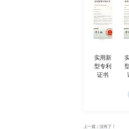
扭矩传感器(量程覆盖0.1~5
振动分析仪(频域分析齿轮
恒温恒湿试验箱(环境模拟
辅助工具
润滑油金属颗粒计数器(磨
红外热成像仪(温升分布可
激光干涉仪(动态位移误差
六、检测报告内容示例
实用新
实用新
实用新
实用新
实
减速器型号与基本参数(减
检测数据(传动误差曲线
型专利
型专利
型专利
型专利
型
结论与建议(是否达标、潜
证书
证书
证书
证书
证
上一篇：没有了！