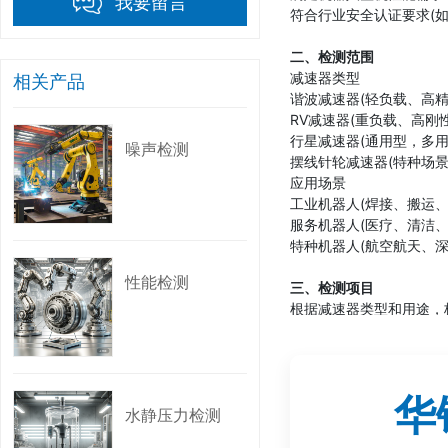
我要留言
符合行业安全认证要求(如C
二、检测范围
减速器类型
相关产品
谐波减速器(轻负载、高
RV减速器(重负载、高刚
行星减速器(通用型，多用
噪声检测
摆线针轮减速器(特种场景
应用场景
工业机器人(焊接、搬运、
服务机器人(医疗、清洁、
特种机器人(航空航天、深
性能检测
三、检测项目
根据减速器类型和用途，
基本性能检测
传动精度：传动误差(角位
传动效率：输入/输出功
扭转刚度：抵抗扭矩变形的能力
华
水静压力检测
温升测试：连续运行下的
动态性能检测