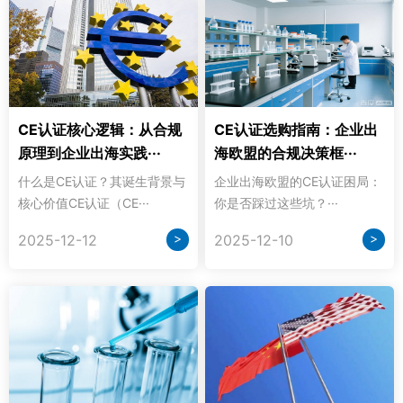
CE认证核心逻辑：从合规
CE认证选购指南：企业出
原理到企业出海实践···
海欧盟的合规决策框···
什么是CE认证？其诞生背景与
企业出海欧盟的CE认证困局：
核心价值CE认证（CE···
你是否踩过这些坑？···
>
>
2025-12-12
2025-12-10