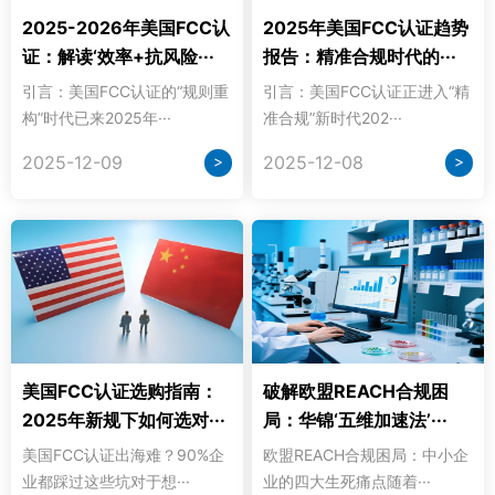
2025-2026年美国FCC认
2025年美国FCC认证趋势
证：解读‘效率+抗风险···
报告：精准合规时代的···
引言：美国FCC认证的“规则重
引言：美国FCC认证正进入“精
构”时代已来2025年···
准合规”新时代202···
>
>
2025-12-09
2025-12-08
美国FCC认证选购指南：
破解欧盟REACH合规困
2025年新规下如何选对···
局：华锦‘五维加速法’···
美国FCC认证出海难？90%企
欧盟REACH合规困局：中小企
业都踩过这些坑对于想···
业的四大生死痛点随着···