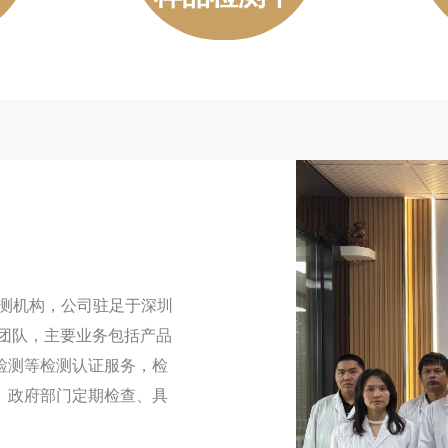
检测机构，公司驻足于深圳
的团队，主要业务包括产品
检测等检测认证服务，检
、政府部门定期检查、具