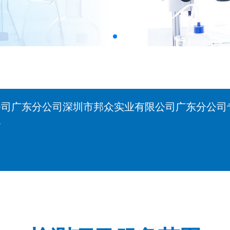
公司广东分公司深圳市邦众实业有限公司广东分公司
容