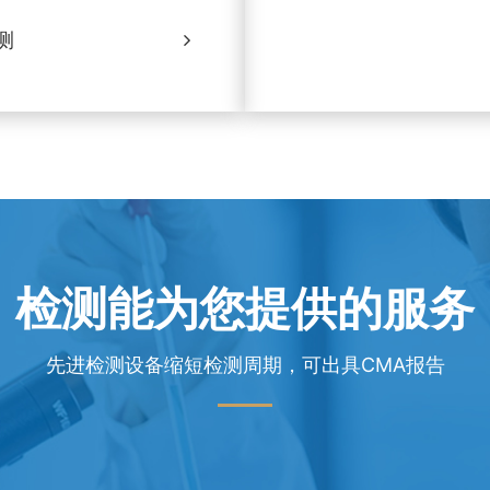
测
检测能为您提供的服务
先进检测设备缩短检测周期，可出具CMA报告