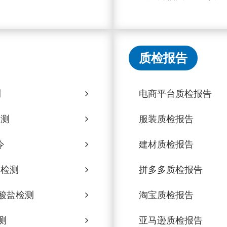
质检报告
测
电商平台质检报告
检测
服装质检报告
令
建材质检报告
d检测
拼多多质检报告
酸盐检测
淘宝质检报告
测
亚马逊质检报告