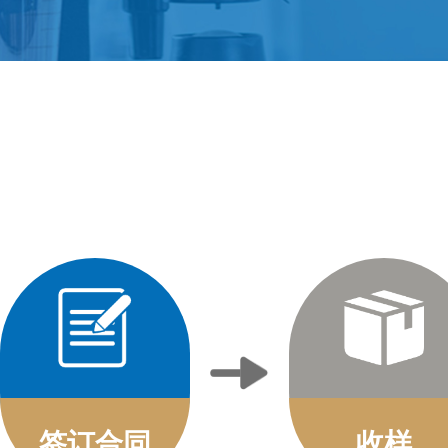
签订合同
收样