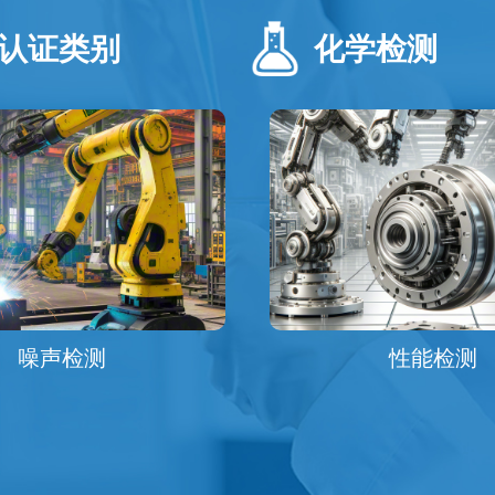
认证类别
化学检测
性能检测
水静压力检