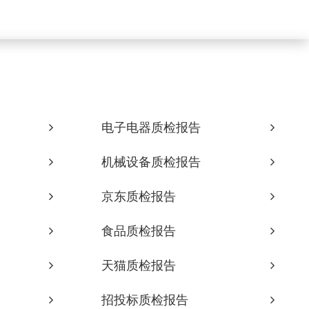
电子电器质检报告
机械设备质检报告
京东质检报告
食品质检报告
天猫质检报告
招投标质检报告