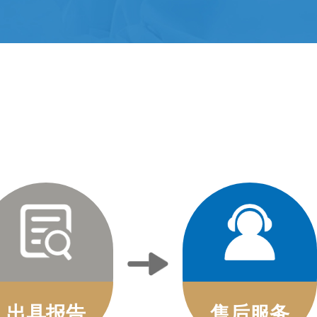
出具报告
售后服务