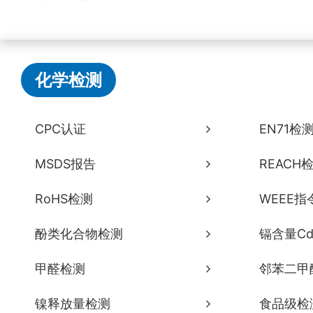
化学检测
CPC认证
EN71检
MSDS报告
REACH
RoHS检测
WEEE指
酚类化合物检测
镉含量C
甲醛检测
邻苯二甲
镍释放量检测
食品级检