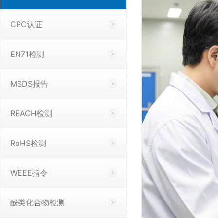
CPC认证
EN71检测
MSDS报告
REACH检测
RoHS检测
WEEE指令
酚类化合物检测