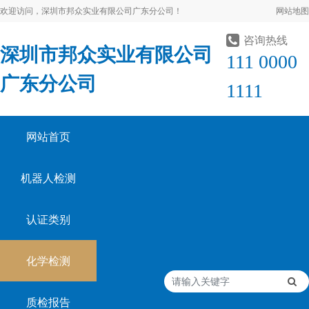
欢迎访问，深圳市邦众实业有限公司广东分公司！
网站地图
咨询热线
深圳市邦众实业有限公司
111 0000
广东分公司
1111
网站首页
机器人检测
认证类别
化学检测
质检报告