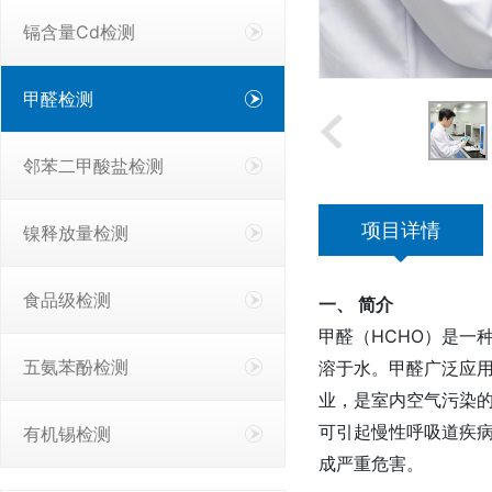
镉含量Cd检测
甲醛检测
邻苯二甲酸盐检测
项目详情
镍释放量检测
食品级检测
一、 简介
甲醛（HCHO）是一
五氨苯酚检测
溶于水。甲醛广泛应
业，是室内空气污染
可引起慢性呼吸道疾
有机锡检测
成严重危害。