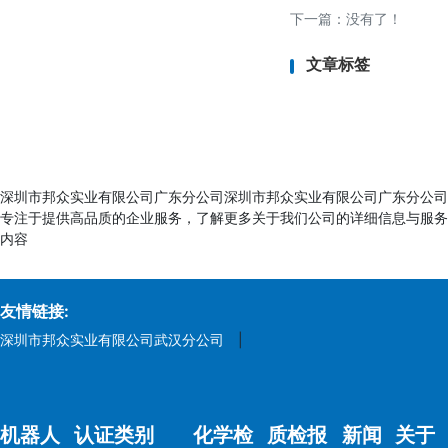
下一篇：没有了！
九、 注意事项
文章标签
不同国家和地区的甲
择合适的标准。
检测前应咨询检测机
和收费标准。
保留检测报告，作为
深圳市邦众实业有限公司广东分公司深圳市邦众实业有限公司广东分公司
专注于提供高品质的企业服务，了解更多关于我们公司的详细信息与服务
内容
友情链接:
深圳市邦众实业有限公司武汉分公司
|
机器人
认证类别
化学检
质检报
新闻
关于