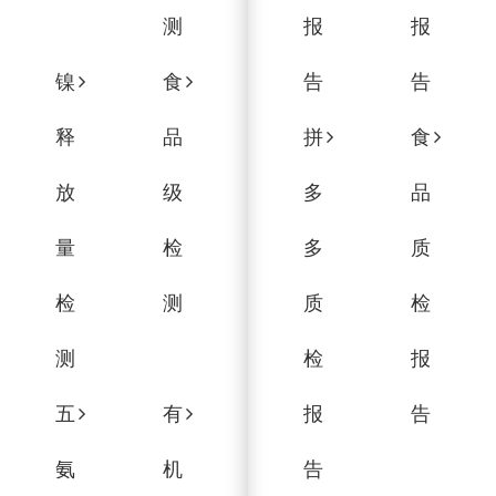
测
报
报
镍
食
告
告
释
品
拼
食
放
级
多
品
量
检
多
质
检
测
质
检
测
检
报
五
有
报
告
氨
机
告