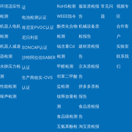
环境适应性
RoHS检测
服装质检报
常见问
视频专
证
检测
WEEE指令
告
题
区
电池检测认证
机器人电机
酚类化合物
机械设备质
合作客
肯尼亚PVOC认证
检测
检测
检报告
户
尼日利亚
机器人减速
镉含量Cd
建材质检报
实验室
SONCAP认证
器检测
检测
告
联系我
沙特阿拉伯SABER
水静压力检
甲醛检测
京东质检报
们
认证
测
邻苯二甲酸
告
生产商核实-OVS
性能检测
盐检测
拼多多质检
认证
噪声检测
镍释放量检
报告
测
食品质检报
食品级检测
告
五氨苯酚检
淘宝质检报