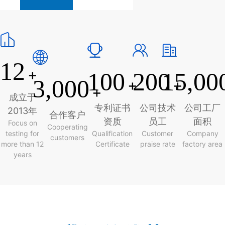
12
+
100
200
15,00
3,000
+
+
+
成立于
专利证书
公司技术
公司工厂
2013年
合作客户
资质
员工
面积
Focus on
Cooperating
testing for
Qualification
Customer
Company
customers
more than 12
Certificate
praise rate
factory area
years