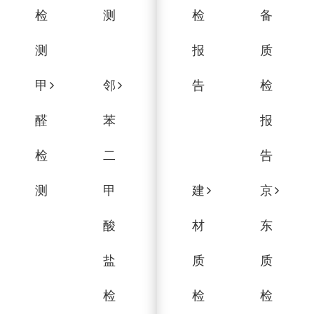
检
测
检
备
测
报
质
甲
邻
告
检
醛
苯
报
检
二
告
测
甲
建
京
酸
材
东
盐
质
质
检
检
检