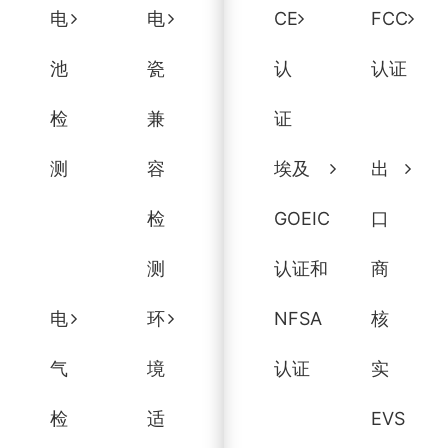
电
电
CE
FCC
池
瓷
认
认证
检
兼
证
测
容
埃及
出
检
GOEIC
口
测
认证和
商
电
环
NFSA
核
气
境
认证
实
检
适
EVS