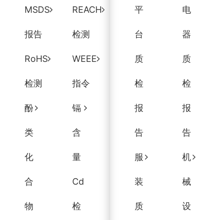
MSDS
REACH
平
电
报告
检测
台
器
RoHS
WEEE
质
质
检测
指令
检
检
酚
镉
报
报
类
含
告
告
化
量
服
机
合
Cd
装
械
物
检
质
设