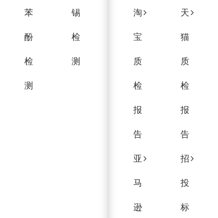
苯
锡
淘
天
酚
检
宝
猫
检
测
质
质
测
检
检
报
报
告
告
亚
招
马
投
逊
标