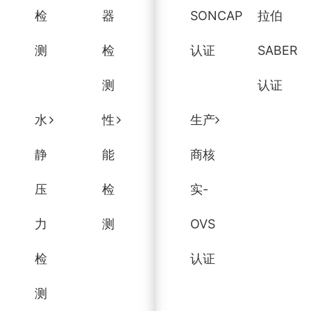
检
器
SONCAP
拉伯
测
检
认证
SABER
测
认证
水
性
生产
静
能
商核
压
检
实-
力
测
OVS
检
认证
测