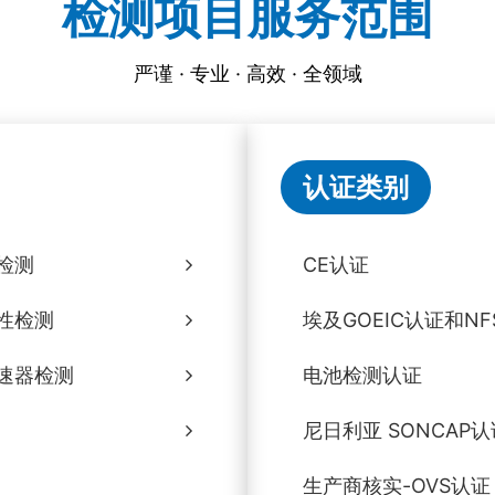
检测项目服务范围
严谨 · 专业 · 高效 · 全领域
认证类别
检测
CE认证
性检测
埃及GOEIC认证和NF
速器检测
电池检测认证
尼日利亚 SONCAP认
生产商核实-OVS认证