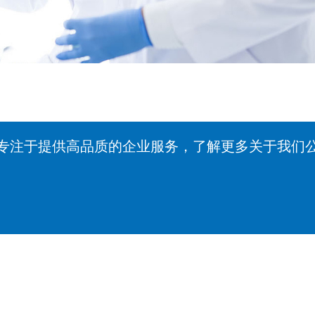
专注于提供高品质的企业服务，了解更多关于我们