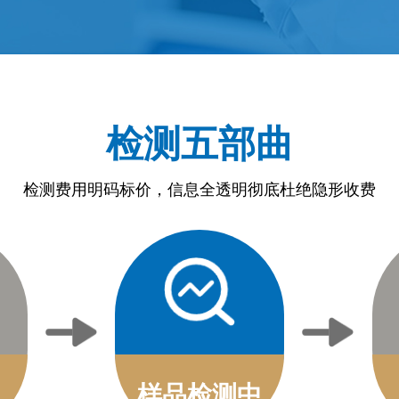
检测五部曲
检测费用明码标价，信息全透明彻底杜绝隐形收费
样品检测中