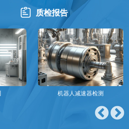
质检报告
电气检测
电磁兼容检测