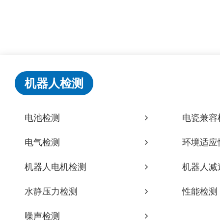
机器人检测
电池检测
电瓷兼容
电气检测
环境适应
机器人电机检测
机器人减
水静压力检测
性能检测
噪声检测