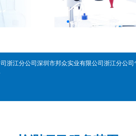
公司浙江分公司深圳市邦众实业有限公司浙江分公司
容