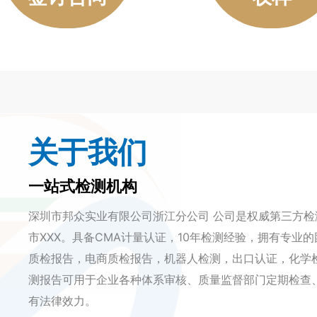
关于我们
一站式检测机构
深圳市邦众实业有限公司浙江分公司 公司是权威第三方
市XXX。具备CMA计量认证，10年检测经验，拥有专业
质检报告，电商质检报告，机器人检测，出口认证，化学
测报告可用于企业各种体系审核、质量监督部门定期检查
有法律效力。