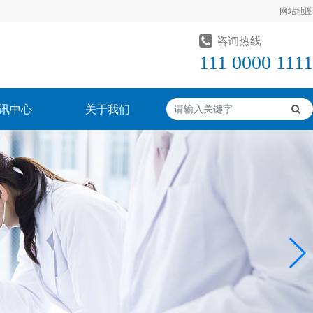
网站地图
咨询热线
111 0000 1111
讯中心
关于我们