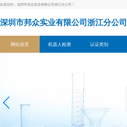
欢迎访问，深圳市邦众实业有限公司浙江分公司！
深圳市邦众实业有限公司浙江分公司
网站首页
机器人检测
认证类别