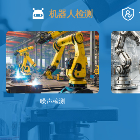
机器人检测
机器人电机检测