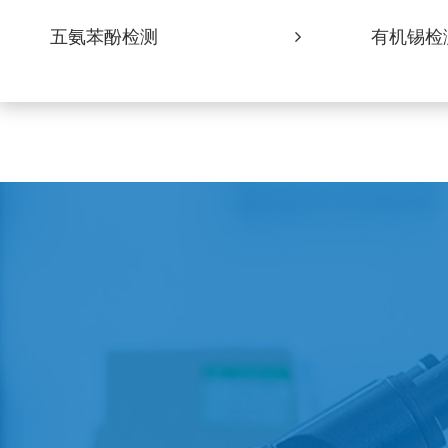
五氨苯酚检测
有机锡检