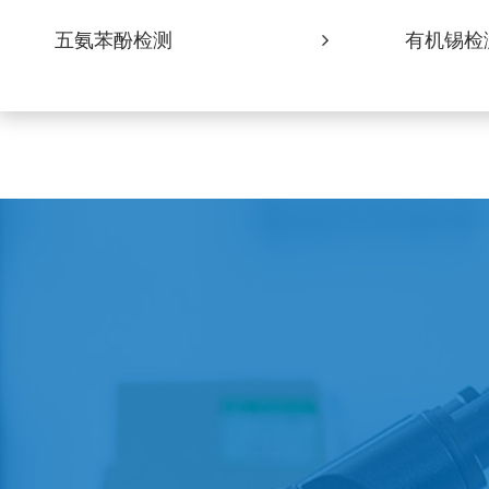
五氨苯酚检测
有机锡检