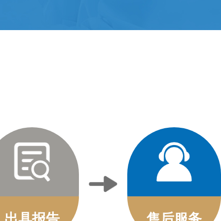
出具报告
售后服务