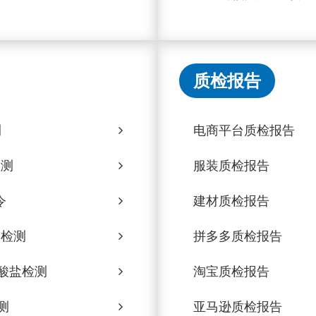
质检报告
测
电商平台质检报告
检测
服装质检报告
令
建材质检报告
d检测
拼多多质检报告
酸盐检测
淘宝质检报告
测
亚马逊质检报告