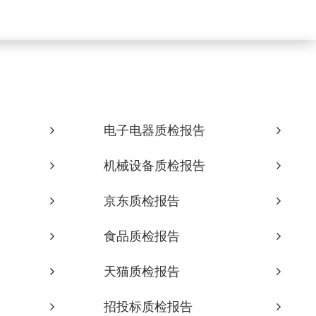
电子电器质检报告
机械设备质检报告
京东质检报告
食品质检报告
天猫质检报告
招投标质检报告