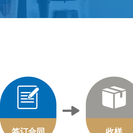
签订合同
收样