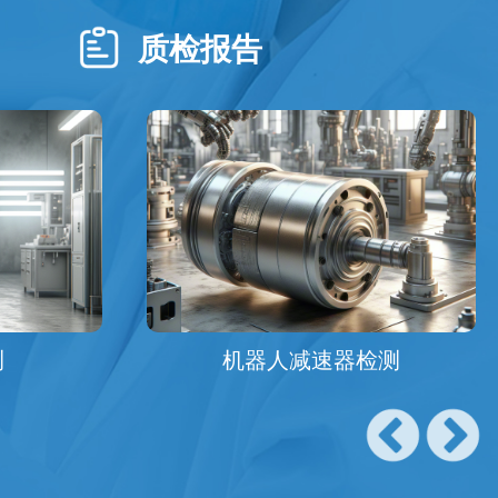
质检报告
电磁兼容检测