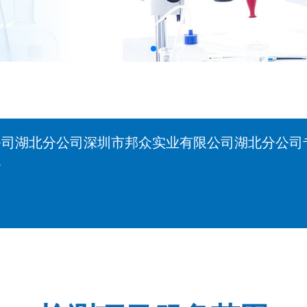
公司湖北分公司深圳市邦众实业有限公司湖北分公司
容